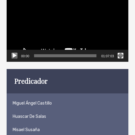
de
vídeo
00:00
01:07:03
Predicador
Miguel Ángel Castillo
Huascar De Salas
Misael Susaña