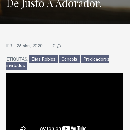
De Justo A Adorador.
Posted
IFB
26 abril, 2020
0
on
ETIQUTAS:
Elías Robles
Génesis
Predicadores
invitados