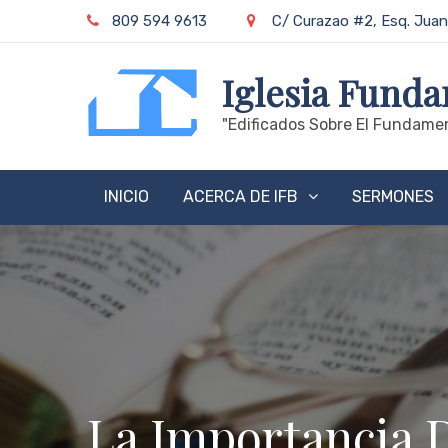
Skip
809 594 9613
C/ Curazao #2, Esq. Juan
to
content
Iglesia Funda
"edificados Sobre El Fundamen
INICIO
ACERCA DE IFB
SERMONES
La Importancia 