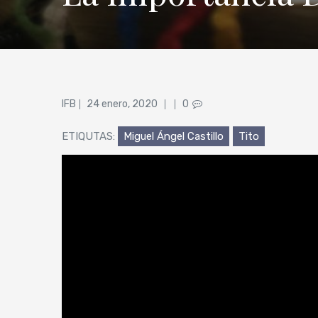
Posted
IFB
24 enero, 2020
0
on
ETIQUTAS:
Miguel Ángel Castillo
Tito