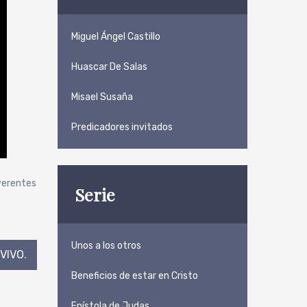
Miguel Ángel Castillo
Huascar De Salas
Misael Susaña
Predicadores invitados
everentes
Serie
Unos a los otros
VIVO.
Beneficios de estar en Cristo
Epístola de Judas