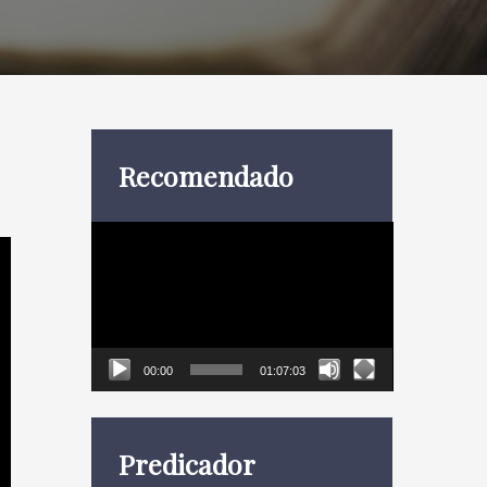
Recomendado
Reproductor
de
vídeo
00:00
01:07:03
Predicador