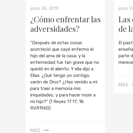
junio 28, 2019
junio 2
¿Cómo enfrentar las
Las 
adversidades?
de l
“Después de estas cosas
El past
aconteció que cayó enfermo el
enseña
hijo del ama de la casa; y la
parte 
enfermedad fue tan grave que no
merece
quedó en él aliento. Y ella dijo a
Elías: ¿Qué tengo yo contigo,
varón de Dios? ¿Has venido a mí
MÁS
para traer a memoria mis
iniquidades, y para hacer morir a
mi hijo?” (1 Reyes 17:17, 18.
RVR1960).
MÁS