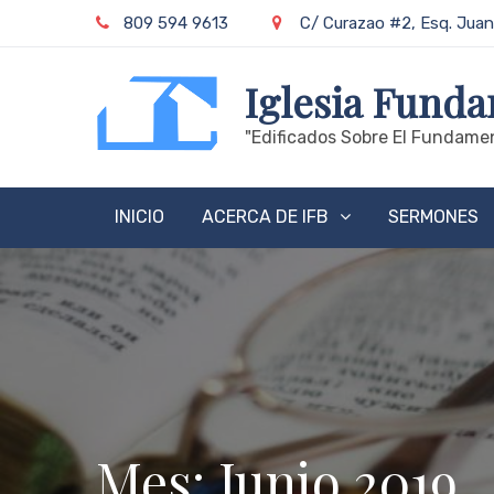
Skip
809 594 9613
C/ Curazao #2, Esq. Juan
to
content
Iglesia Funda
"edificados Sobre El Fundamen
INICIO
ACERCA DE IFB
SERMONES
Mes:
Junio 2019