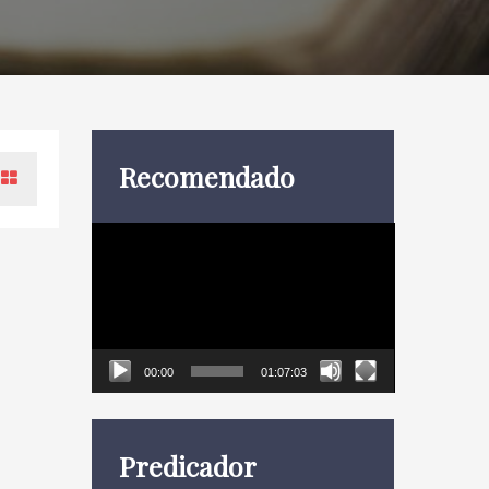
Recomendado
Reproductor
de
vídeo
00:00
01:07:03
Predicador