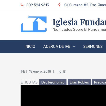
Skip
809 594 9613
C/ Curazao #2, Esq. Juan
to
content
Iglesia Funda
"edificados Sobre El Fundamen
INICIO
ACERCA DE IFB
SERMONES
Posted
IFB
18 enero, 2018
0
on
ETIQUTAS:
Deuteronomio
Elías Robles
Predica