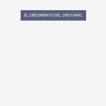
Navegación
EL CRECIMIENTO DEL CRISTIANO.
de
entradas