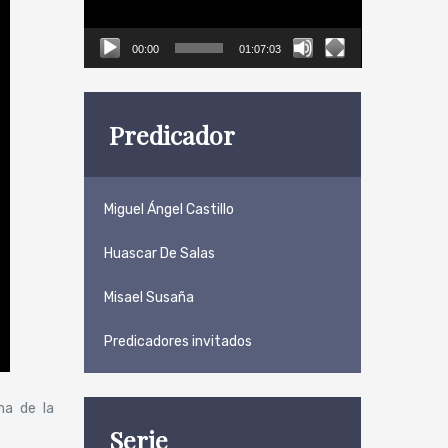
00:00
01:07:03
Predicador
Miguel Ángel Castillo
Huascar De Salas
Misael Susaña
Predicadores invitados
na de la
Serie