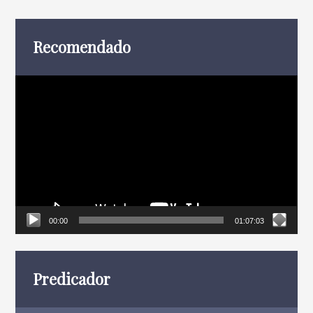
Recomendado
Reproductor
de
vídeo
00:00
01:07:03
Predicador