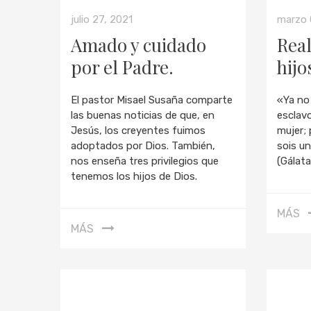
julio 27, 2021
marzo 
Amado y cuidado
Real
por el Padre.
hijo
El pastor Misael Susaña comparte
«Ya no 
las buenas noticias de que, en
esclavo
Jesús, los creyentes fuimos
mujer;
adoptados por Dios. También,
sois u
nos enseña tres privilegios que
(Gálat
tenemos los hijos de Dios.
MÁS
MÁS