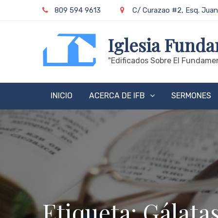
Skip
809 594 9613
C/ Curazao #2, Esq. Juan
to
content
Iglesia Funda
"edificados Sobre El Fundamen
INICIO
ACERCA DE IFB
SERMONES
Etiqueta:
Gálata