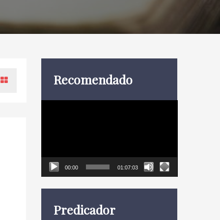
Recomendado
Reproductor
de
vídeo
00:00
01:07:03
Predicador