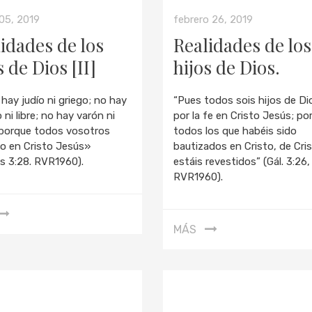
05, 2019
febrero 26, 2019
idades de los
Realidades de los
s de Dios [II]
hijos de Dios.
hay judío ni griego; no hay
“Pues todos sois hijos de Di
 ni libre; no hay varón ni
por la fe en Cristo Jesús; po
 porque todos vosotros
todos los que habéis sido
no en Cristo Jesús»
bautizados en Cristo, de Cri
as 3:28. RVR1960).
estáis revestidos” (Gál. 3:26,
RVR1960).
MÁS