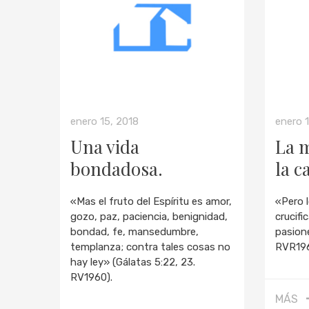
enero 15, 2018
enero 
Una vida
La m
bondadosa.
la c
«Mas el fruto del Espíritu es amor,
«Pero 
gozo, paz, paciencia, benignidad,
crucifi
bondad, fe, mansedumbre,
pasion
templanza; contra tales cosas no
RVR196
hay ley» (Gálatas 5:22, 23.
RV1960).
MÁS