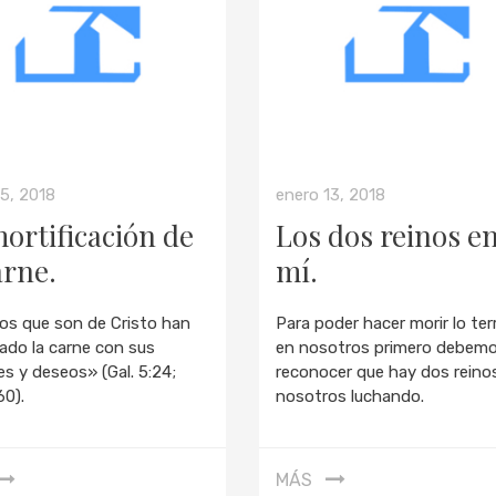
15, 2018
enero 13, 2018
ortificación de
Los dos reinos e
arne.
mí.
los que son de Cristo han
Para poder hacer morir lo ter
cado la carne con sus
en nosotros primero debem
es y deseos» (Gal. 5:24;
reconocer que hay dos reino
0).
nosotros luchando.
MÁS