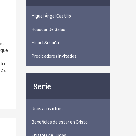
Miguel Ángel Castillo
Huascar De Salas
Misael Susaña
os
rque
Predicadores invitados
sto
 27.
Serie
Unos a los otros
Beneficios de estar en Cristo
Epístola de Judas