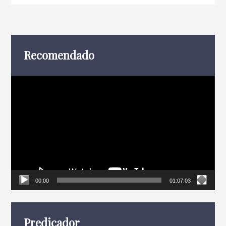
Recomendado
Reproductor
de
vídeo
00:00
01:07:03
Predicador