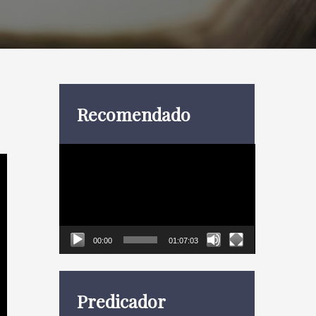
Recomendado
Reproductor
de
vídeo
00:00
01:07:03
Predicador