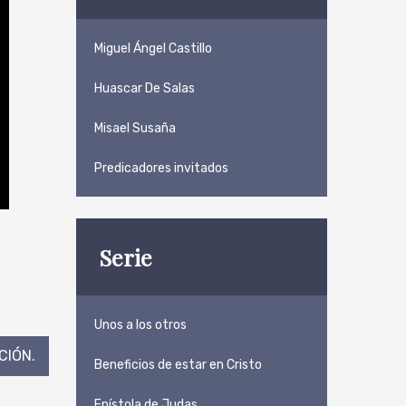
Miguel Ángel Castillo
Huascar De Salas
Misael Susaña
Predicadores invitados
Serie
Unos a los otros
IÓN.
Beneficios de estar en Cristo
Epístola de Judas