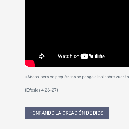
«Airaos, pero no pequéis; no se ponga el sol sobre vuestro 
(Efesios 4:26-27)
Navegación
HONRANDO LA CREACIÓN DE DIOS.
de