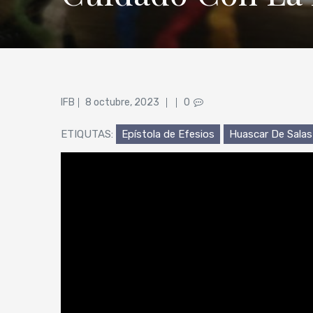
Posted
IFB
8 octubre, 2023
0
on
ETIQUTAS:
Epístola de Efesios
Huascar De Salas