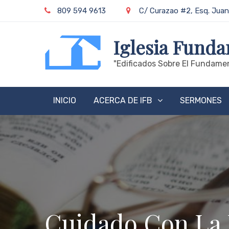
Skip
809 594 9613
C/ Curazao #2, Esq. Juan
to
content
Iglesia Funda
"edificados Sobre El Fundamen
INICIO
ACERCA DE IFB
SERMONES
Cuidado Con La 