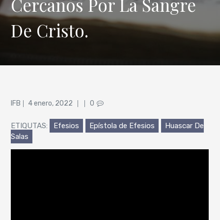
Cercanos Por La Sangre
De Cristo.
Posted
IFB
4 enero, 2022
0
on
ETIQUTAS:
Efesios
Epístola de Efesios
Huascar De
Salas