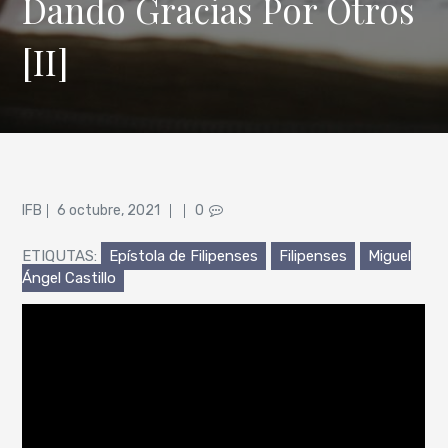
Dando Gracias Por Otros
[II]
Posted
IFB
6 octubre, 2021
0
on
ETIQUTAS:
Epístola de Filipenses
Filipenses
Miguel
Ángel Castillo