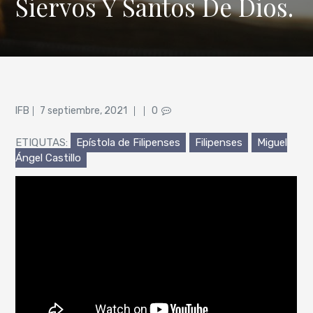
Siervos Y Santos De Dios.
Posted
IFB
7 septiembre, 2021
0
on
ETIQUTAS:
Epístola de Filipenses
Filipenses
Miguel
Ángel Castillo