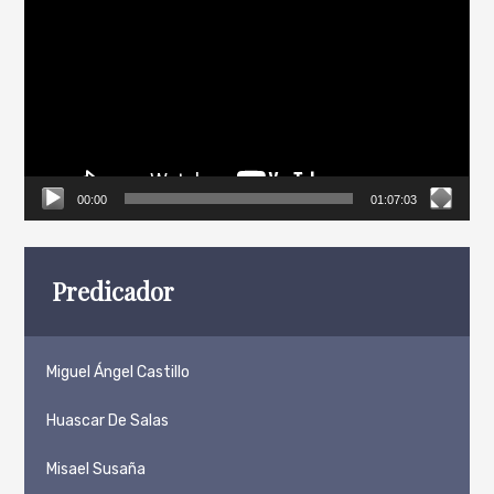
de
vídeo
00:00
01:07:03
Predicador
Miguel Ángel Castillo
Huascar De Salas
Misael Susaña