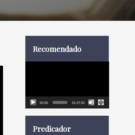
Recomendado
Reproductor
de
vídeo
00:00
01:07:03
Predicador