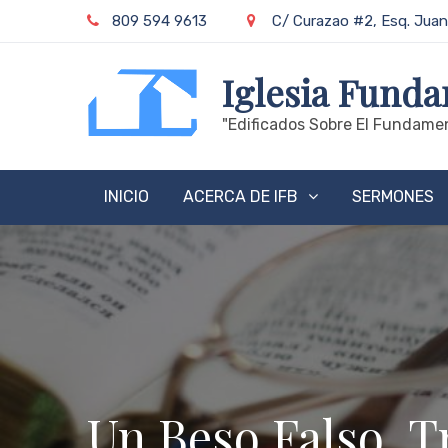
Skip
809 594 9613
C/ Curazao #2, Esq. Juan
to
content
Iglesia Funda
"edificados Sobre El Fundamen
INICIO
ACERCA DE IFB
SERMONES
Un Beso Falso, T