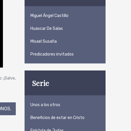
Miguel Ángel Castillo
Huascar De Salas
Misael Susaña
Predicadores invitados
: ¡Salve,
Serie
Unos a los otros
NOS.
Beneficios de estar en Cristo
Epístola de Judas