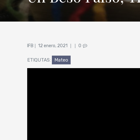
Posted
IFB
12 enero, 2021
0
on
ETIQUTAS:
Mateo