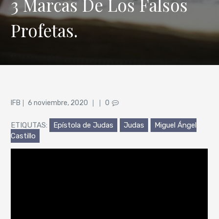
3 Marcas De Los Falsos
Profetas.
Posted
IFB
6 noviembre, 2020
0
on
ETIQUTAS:
Epístola de Judas
Judas
Miguel Ángel
Castillo