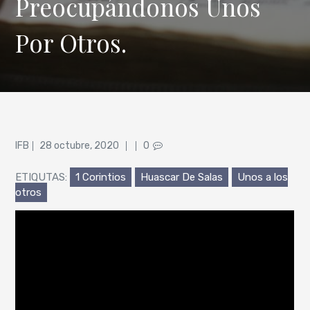
Preocupándonos Unos
Por Otros.
Posted
IFB
28 octubre, 2020
0
on
ETIQUTAS:
1 Corintios
Huascar De Salas
Unos a los
otros