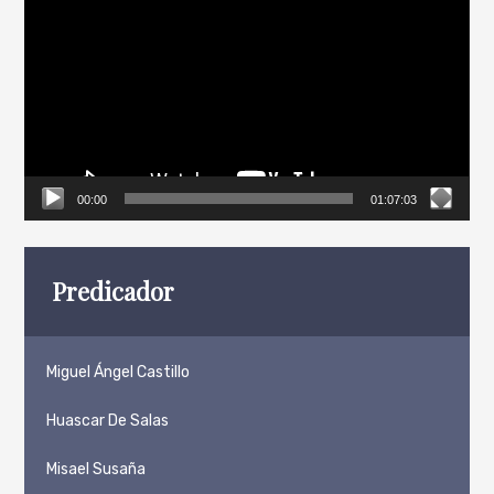
de
vídeo
00:00
01:07:03
Predicador
Miguel Ángel Castillo
Huascar De Salas
Misael Susaña