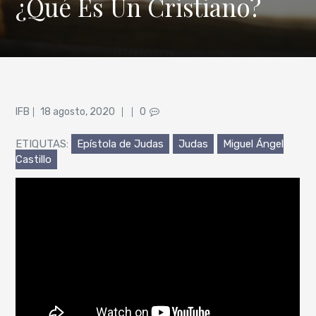
¿Qué Es Un Cristiano?
Posted
IFB
18 agosto, 2020
0
on
ETIQUTAS:
Epístola de Judas
Judas
Miguel Ángel
Castillo