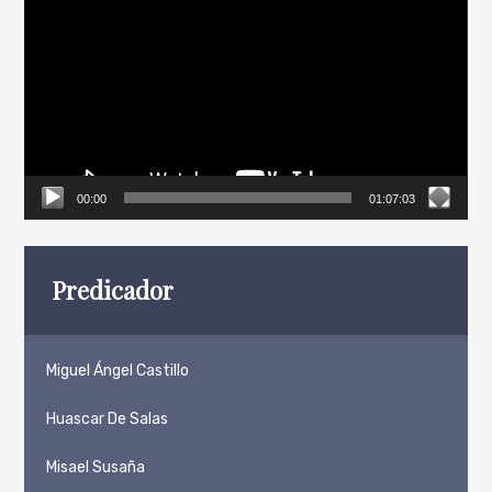
de
vídeo
00:00
01:07:03
Predicador
Miguel Ángel Castillo
Huascar De Salas
Misael Susaña