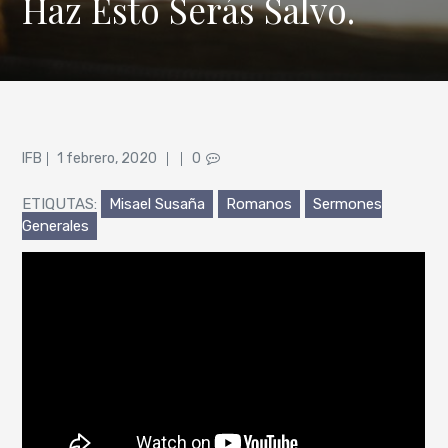
Haz Esto Serás Salvo.
Posted
IFB
1 febrero, 2020
0
on
ETIQUTAS:
Misael Susaña
Romanos
Sermones
Generales