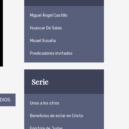
Miguel Ángel Castillo
Huascar De Salas
Misael Susaña
Predicadores invitados
Serie
DIOS.
Unos a los otros
Beneficios de estar en Cristo
Epístola de Judas