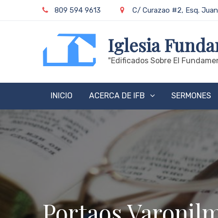
Skip
809 594 9613
C/ Curazao #2, Esq. Juan
to
content
Iglesia Funda
"edificados Sobre El Fundamen
INICIO
ACERCA DE IFB
SERMONES
Portaos Varonil