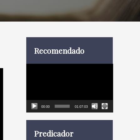
Recomendado
Reproductor
de
vídeo
00:00
01:07:03
Predicador