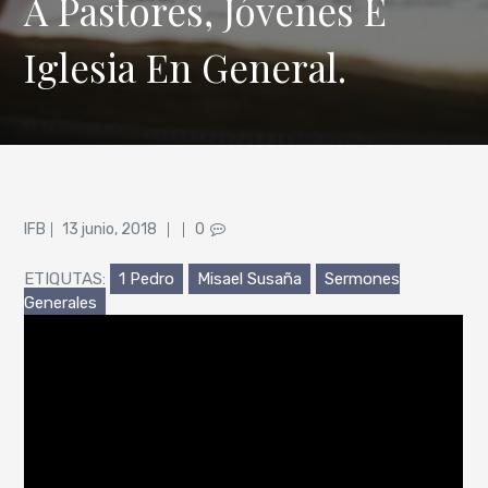
A Pastores, Jóvenes E
Iglesia En General.
Posted
IFB
13 junio, 2018
0
on
ETIQUTAS:
1 Pedro
Misael Susaña
Sermones
Generales