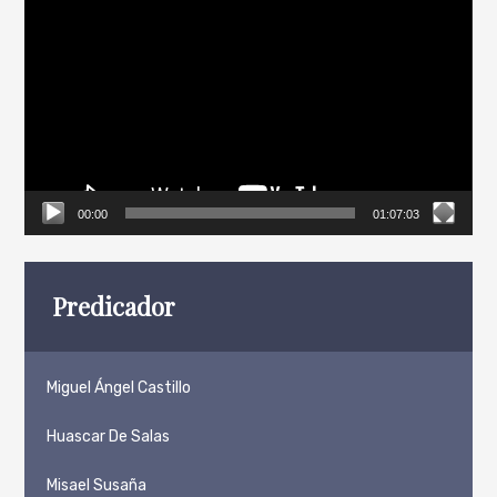
de
vídeo
00:00
01:07:03
Predicador
Miguel Ángel Castillo
Huascar De Salas
Misael Susaña