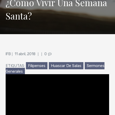
¿Cómo Vivir Una Semana
Santa?
Posted
IFB
11 abril, 2018
0
on
ETIQUTAS:
Filipenses
Huascar De Salas
Sermones
Generales