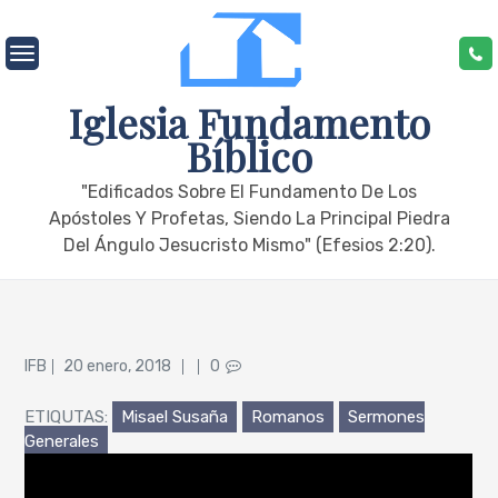
Skip
to
content
Iglesia Fundamento
Bíblico
"edificados Sobre El Fundamento De Los
Apóstoles Y Profetas, Siendo La Principal Piedra
Del Ángulo Jesucristo Mismo" (Efesios 2:20).
Posted
IFB
20 enero, 2018
0
on
ETIQUTAS:
Misael Susaña
Romanos
Sermones
Generales