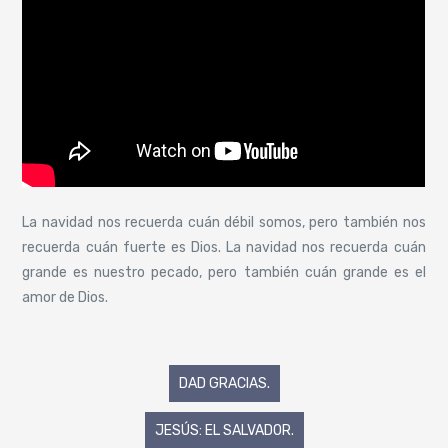
La navidad nos recuerda cuán débil somos, pero también nos
recuerda cuán fuerte es Dios. La navidad nos recuerda cuán
grande es nuestro pecado, pero también cuán grande es el
amor de Dios.
Navegación
DAD GRACIAS.
de
JESÚS: EL SALVADOR.