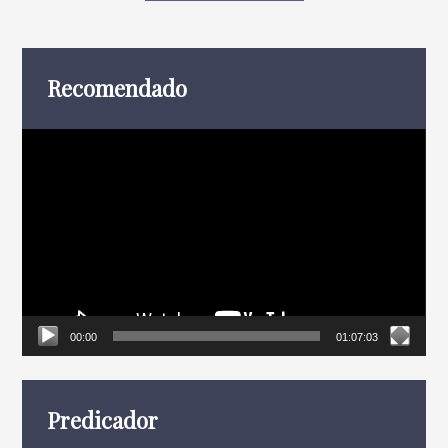
entradas
Recomendado
Reproductor
de
vídeo
00:00
01:07:03
Predicador