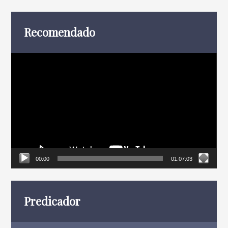
entradas
Recomendado
Reproductor
de
vídeo
00:00
01:07:03
Predicador