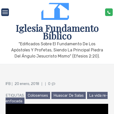
Skip
to
content
Iglesia Fundamento
Bíblico
"edificados Sobre El Fundamento De Los
Apóstoles Y Profetas, Siendo La Principal Piedra
Del Ángulo Jesucristo Mismo" (Efesios 2:20).
Posted
IFB
20 enero, 2018
0
on
ETIQUTAS:
Colosenses
Huascar De Salas
La vida re-
enfocada