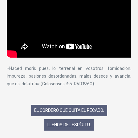
«Haced morir, pues, lo terrenal en vosotros: fornicación,
impureza, pasiones desordenadas, malos deseos y avaricia,
que es idolatría» (Colosenses 3:5. RVR1960).
Navegación
EL CORDERO QUE QUITA EL PECADO.
de
LLENOS DEL ESPÍRITU.