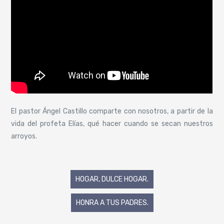
El pastor Ángel Castillo comparte con nosotros, a partir de la
vida del profeta Elías, qué hacer cuando se secan nuestros
arroyos.
Navegación
HOGAR, DULCE HOGAR.
de
HONRA A TUS PADRES.