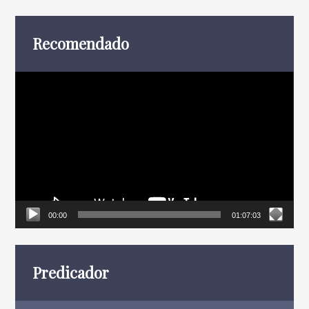
entradas
Recomendado
Reproductor
de
vídeo
00:00
01:07:03
Predicador