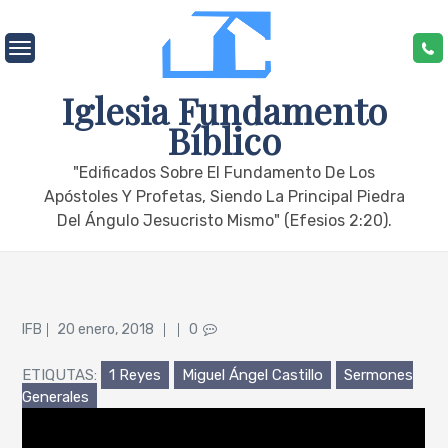
Skip
to
content
Iglesia Fundamento
Bíblico
"edificados Sobre El Fundamento De Los
Apóstoles Y Profetas, Siendo La Principal Piedra
Del Ángulo Jesucristo Mismo" (Efesios 2:20).
Posted
IFB
20 enero, 2018
0
on
ETIQUTAS:
1 Reyes
Miguel Ángel Castillo
Sermones
Generales