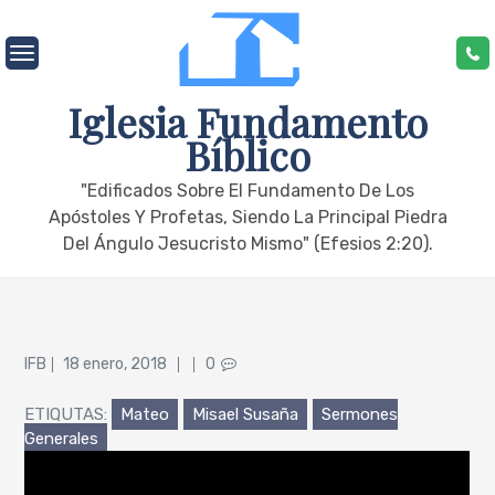
Skip
to
content
Iglesia Fundamento
Bíblico
"edificados Sobre El Fundamento De Los
Apóstoles Y Profetas, Siendo La Principal Piedra
Del Ángulo Jesucristo Mismo" (Efesios 2:20).
Posted
IFB
18 enero, 2018
0
on
ETIQUTAS:
Mateo
Misael Susaña
Sermones
Generales