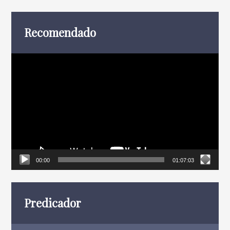
entradas
Recomendado
Reproductor
de
vídeo
00:00
01:07:03
Predicador