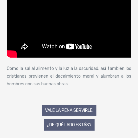
Como la sal al alimento y la luz a la oscuridad, así también los
cristianos previenen el decaimiento moral y alumbran a los
hombres con sus buenas obras.
Navegación
VALE LA PENA SERVIRLE.
de
¿DE QUÉ LADO ESTÁS?