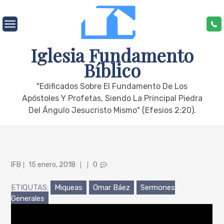
Skip
to
content
Iglesia Fundamento
Bíblico
"edificados Sobre El Fundamento De Los
Apóstoles Y Profetas, Siendo La Principal Piedra
Del Ángulo Jesucristo Mismo" (Efesios 2:20).
Posted
IFB
15 enero, 2018
0
on
ETIQUTAS:
Miqueas
Omar Báez
Sermones
Generales