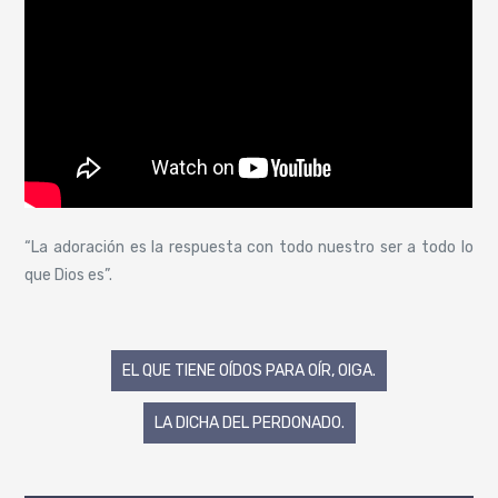
“La adoración es la respuesta con todo nuestro ser a todo lo
que Dios es”.
Navegación
EL QUE TIENE OÍDOS PARA OÍR, OIGA.
de
LA DICHA DEL PERDONADO.
entradas