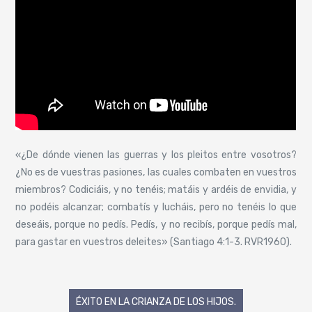
«¿De dónde vienen las guerras y los pleitos entre vosotros?
¿No es de vuestras pasiones, las cuales combaten en vuestros
miembros? Codiciáis, y no tenéis; matáis y ardéis de envidia, y
no podéis alcanzar; combatís y lucháis, pero no tenéis lo que
deseáis, porque no pedís. Pedís, y no recibís, porque pedís mal,
para gastar en vuestros deleites» (Santiago 4:1-3. RVR1960).
Navegación
ÉXITO EN LA CRIANZA DE LOS HIJOS.