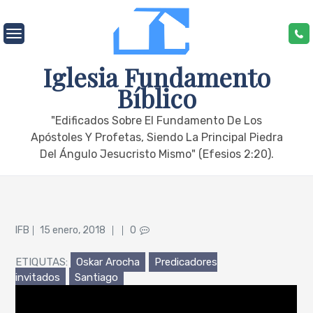
Skip
to
content
Iglesia Fundamento
Bíblico
"edificados Sobre El Fundamento De Los
Apóstoles Y Profetas, Siendo La Principal Piedra
Del Ángulo Jesucristo Mismo" (Efesios 2:20).
Posted
IFB
15 enero, 2018
0
on
ETIQUTAS:
Oskar Arocha
Predicadores
invitados
Santiago