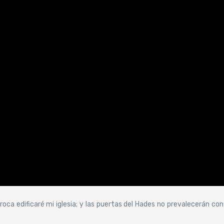
oca edificaré mi iglesia; y las puertas del Hades no prevalecerán con