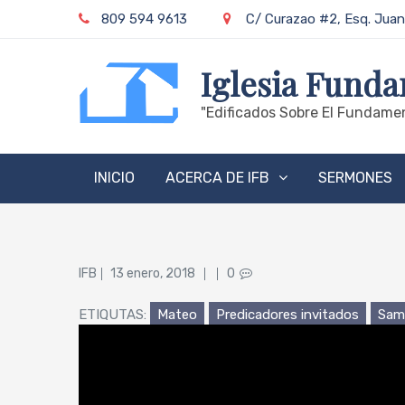
Skip
809 594 9613
C/ Curazao #2, Esq. Juan
to
content
Iglesia Funda
"edificados Sobre El Fundamen
INICIO
ACERCA DE IFB
SERMONES
Posted
IFB
13 enero, 2018
0
on
ETIQUTAS:
Mateo
Predicadores invitados
Sam