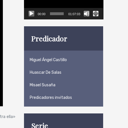
00:00
01:07:03
Predicador
Miguel Ángel Castillo
Huascar De Salas
Misael Susaña
Predicadores invitados
tra ella»
Serie