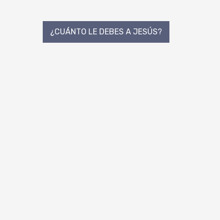
Navegación
¿CUÁNTO LE DEBES A JESÚS?
de
entradas