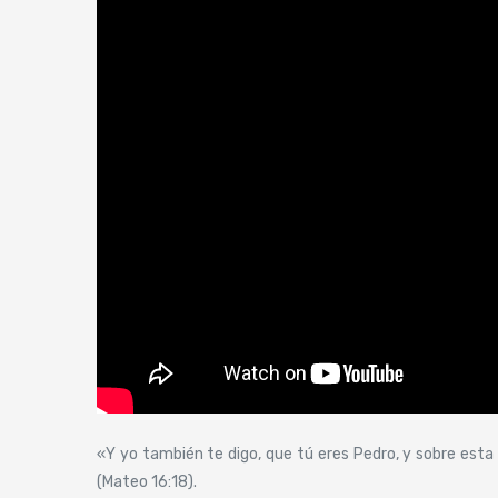
«Y yo también te digo, que tú eres Pedro, y sobre esta r
(Mateo 16:18).