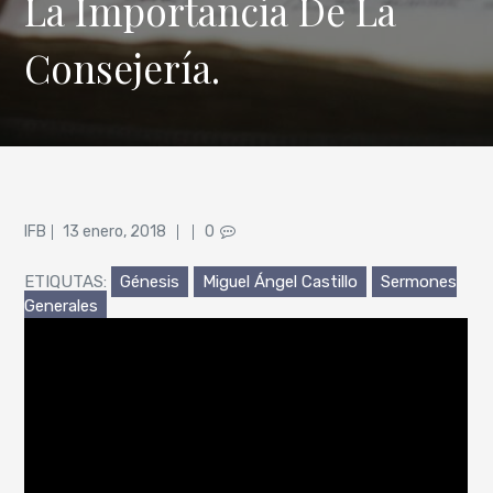
La Importancia De La
Consejería.
Posted
IFB
13 enero, 2018
0
on
ETIQUTAS:
Génesis
Miguel Ángel Castillo
Sermones
Generales