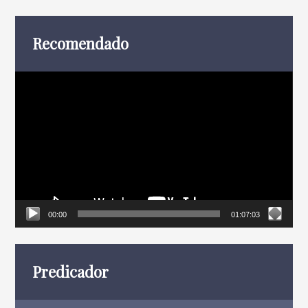
entradas
Recomendado
Reproductor
de
vídeo
00:00
01:07:03
Predicador