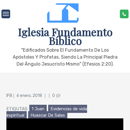
Skip
to
content
Iglesia Fundamento
Bíblico
"edificados Sobre El Fundamento De Los
Apóstoles Y Profetas, Siendo La Principal Piedra
Del Ángulo Jesucristo Mismo" (Efesios 2:20).
Posted
IFB
6 enero, 2018
0
on
ETIQUTAS:
1 Juan
Evidencias de vida
espiritual
Huascar De Salas