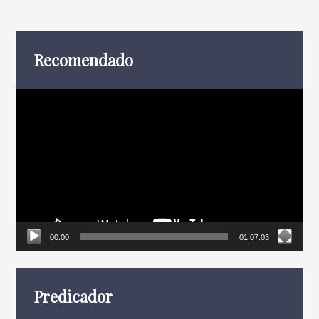
entradas
Recomendado
Reproductor
de
vídeo
00:00
01:07:03
Predicador