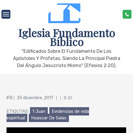
Skip
to
content
Iglesia Fundamento
Bíblico
"edificados Sobre El Fundamento De Los
Apóstoles Y Profetas, Siendo La Principal Piedra
Del Ángulo Jesucristo Mismo" (Efesios 2:20).
Posted
IFB
25 diciembre, 2017
0
on
ETIQUTAS:
1 Juan
Evidencias de vida
espiritual
Huascar De Salas