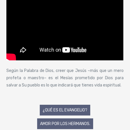
Según la Palabra de Dios, creer que Jesús –más que un mero
profeta o maestro– es el Mesías prometido por Dios para
salvar a Su pueblo es lo que indicará que tienes vida espiritual.
Navegación
¿QUÉ ES EL EVANGELIO?
de
AMOR POR LOS HERMANOS.